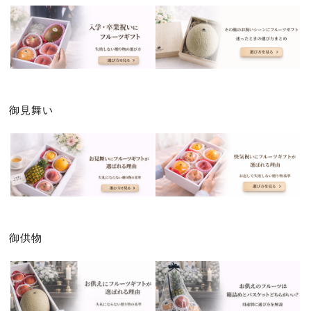
御見舞い
御供物