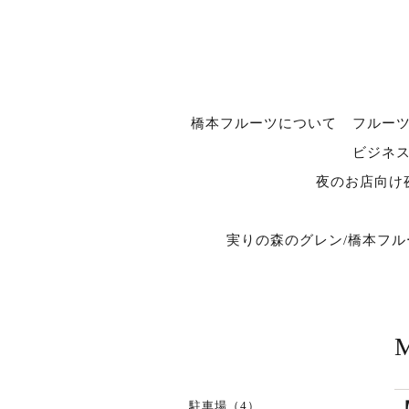
橋本フルーツについて
フルー
ビジネ
夜のお店向け
実りの森のグレン/橋本フ
駐車場（4）