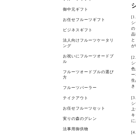
御中元ギフト
[
お任せフルーツギフト
シ
の
ビジネスギフト
品
と
法人向けフルーツケータリ
が
ング
お祝いにフルーツオードブ
[
ル
シ
色
フルーツオードブルの選び
ー
方
生
き
フルーツパーラー
[
テイクアウト
シ
お任せフルーツセット
上
キ
実りの森のグレン
に
法事用御供物
[