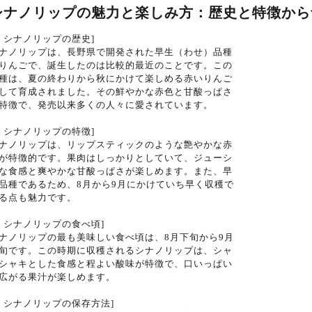
シナノリップの魅力と楽しみ方：歴史と特徴から
1. シナノリップの歴史]
ナノリップは、長野県で開発された早生（わせ）品種
りんごで、誕生したのは比較的最近のことです。この
種は、夏の終わりから秋にかけて楽しめる赤いりんご
して育成されました。その鮮やかな赤色と甘酸っぱさ
特徴で、発売以来多くの人々に愛されています。
2. シナノリップの特徴]
ナノリップは、リップスティックのような艶やかな赤
が特徴的です。果肉はしっかりとしていて、ジューシ
な食感と爽やかな甘酸っぱさが楽しめます。また、早
品種であるため、8月から9月にかけていち早く収穫で
る点も魅力です。
3. シナノリップの食べ頃]
ナノリップの最も美味しい食べ頃は、8月下旬から9月
旬です。この時期に収穫されるシナノリップは、シャ
シャキとした食感と程よい酸味が特徴で、口いっぱい
広がる果汁が楽しめます。
4. シナノリップの保存方法]