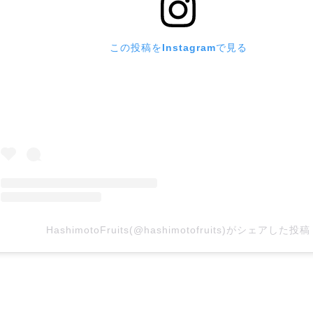
この投稿をInstagramで見る
HashimotoFruits(@hashimotofruits)がシェアした投稿