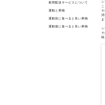
シ
夜間配送サービスについて
こ
そ
運動と果物
消
運動前に食べると良い果物
ま
運動後に食べると良い果物
シ
そ
味