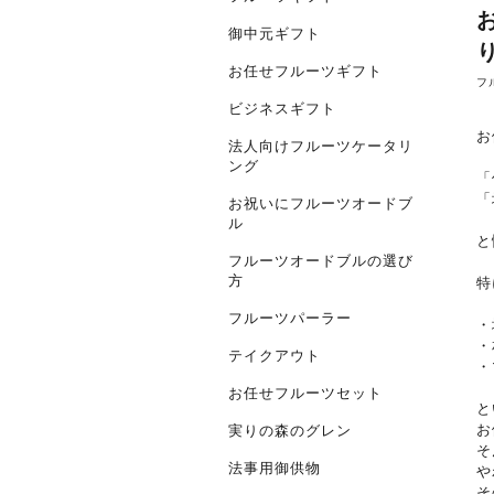
御中元ギフト
お任せフルーツギフト
フ
ビジネスギフト
お
法人向けフルーツケータリ
ング
「
「
お祝いにフルーツオードブ
ル
と
フルーツオードブルの選び
方
特
フルーツパーラー
・
・
テイクアウト
・
お任せフルーツセット
と
お
実りの森のグレン
そ
法事用御供物
や
そ