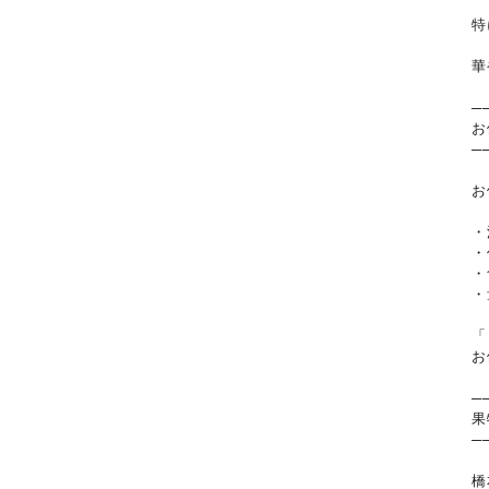
特
華
─
お
─
お
・
・
・
・
「
お
─
果
─
橋