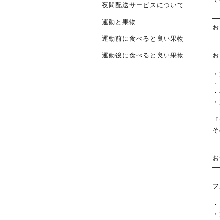
夜間配送サービスについて
─
運動と果物
お
─
運動前に食べると良い果物
お
運動後に食べると良い果物
・
・
・
・
「
そ
─
お
─
フ
・
・