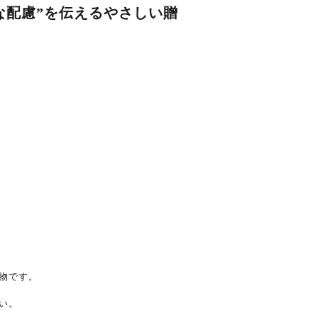
な配慮”を伝えるやさしい贈
物です。
い。