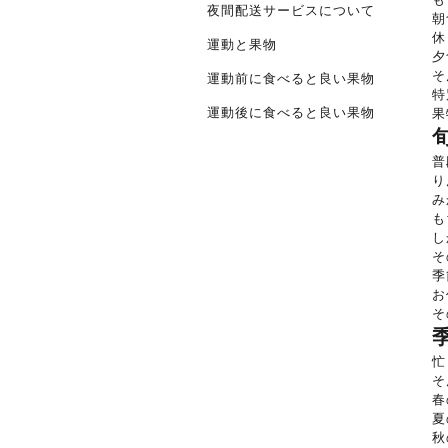
夜間配送サービスについて
朝
休
運動と果物
夕
そ
運動前に食べると良い果物
特
運動後に食べると良い果物
果
普
り
み
も
し
そ
季
お
そ
忙
そ
春
夏
秋