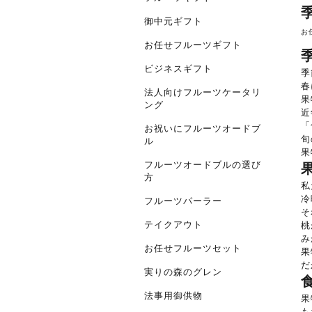
御中元ギフト
お
お任せフルーツギフト
ビジネスギフト
季
春
法人向けフルーツケータリ
果
ング
近
「
お祝いにフルーツオードブ
旬
ル
果
フルーツオードブルの選び
方
私
冷
フルーツパーラー
そ
テイクアウト
桃
み
お任せフルーツセット
果
だ
実りの森のグレン
法事用御供物
果
も