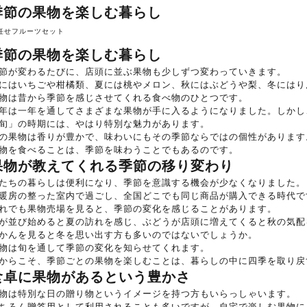
季節の果物を楽しむ暮らし
任せフルーツセット
季節の果物を楽しむ暮らし
節が変わるたびに、店頭に並ぶ果物も少しずつ変わっていきます。
にはいちごや柑橘類、夏には桃やメロン、秋にはぶどうや梨、冬にはり
物は昔から季節を感じさせてくれる食べ物のひとつです。
年は一年を通してさまざまな果物が手に入るようになりました。しかし
旬」の時期には、やはり特別な魅力があります。
の果物は香りが豊かで、味わいにもその季節ならではの個性があります
物を食べることは、季節を味わうことでもあるのです。
果物が教えてくれる季節の移り変わり
たちの暮らしは便利になり、季節を意識する機会が少なくなりました。
暖房の整った室内で過ごし、全国どこでも同じ商品が購入できる時代で
れでも果物売場を見ると、季節の変化を感じることがあります。
が並び始めると夏の訪れを感じ、ぶどうが店頭に増えてくると秋の気配
かんを見ると冬を思い出す方も多いのではないでしょうか。
物は旬を通して季節の変化を知らせてくれます。
からこそ、季節ごとの果物を楽しむことは、暮らしの中に四季を取り戻
食卓に果物があるという豊かさ
物は特別な日の贈り物というイメージを持つ方もいらっしゃいます。
ちろん贈答用として利用されることも多いですが、自宅で楽しむ果物に