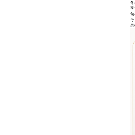
冬
季
旬
そ
果