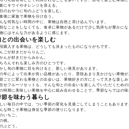
食にキウイやオレンジを添える。
日のおやつに旬のぶどうを楽しむ。
食後に家族で果物を分け合う。
んな何気ない時間の中に、果物は自然と溶け込んでいます。
別なことをしなくても、食卓に果物があるだけで少し気持ちが豊かにな
物にはそんな力があるように感じます。
旬との出会いを楽しむ
段購入する果物は、どうしても決まったものになりがちです。
んごが好きだからりんご。
かんが好きだからみかん。
ちろんそれも楽しみ方のひとつです。
かし旬の果物に目を向けると、新しい発見があります。
の年によって出来が良い品種があったり、普段あまり見かけない果物が
節ごとに変わる果物との出会いは、果物好きの方にとって大きな楽しみ
任せフルーツセットも、そんな旬との出会いを楽しんでいただくための
の時期に美味しい果物を中心に組み合わせることで、季節ならではの味
季節を味わう暮らし
しい毎日の中では、つい季節の変化を見過ごしてしまうこともあります
んな時こそ果物は身近な季節の便りになります。
のいちご。
の桃。
のぶどう。