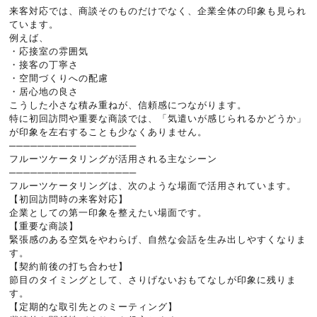
来客対応では、商談そのものだけでなく、企業全体の印象も見られ
ています。
例えば、
・応接室の雰囲気
・接客の丁寧さ
・空間づくりへの配慮
・居心地の良さ
こうした小さな積み重ねが、信頼感につながります。
特に初回訪問や重要な商談では、「気遣いが感じられるかどうか」
が印象を左右することも少なくありません。
──────────────────
フルーツケータリングが活用される主なシーン
──────────────────
フルーツケータリングは、次のような場面で活用されています。
【初回訪問時の来客対応】
企業としての第一印象を整えたい場面です。
【重要な商談】
緊張感のある空気をやわらげ、自然な会話を生み出しやすくなりま
す。
【契約前後の打ち合わせ】
節目のタイミングとして、さりげないおもてなしが印象に残りま
す。
【定期的な取引先とのミーティング】