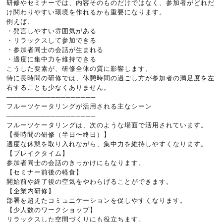
研修やセミナーでは、内容そのものだけではなく、参加者がどれだ
け関わりやすい環境を作れるかも重要になります。
例えば、
・発言しやすい雰囲気がある
・リラックスして参加できる
・参加者同士の会話が生まれる
・適度に集中力を維持できる
こうした要素が、研修全体の質に影響します。
特に長時間の研修では、休憩時間の過ごし方が参加者の満足度を左
右することも少なくありません。
──────────────────
フルーツケータリングが活用される主なシーン
──────────────────
フルーツケータリングは、次のような場面で活用されています。
【長時間の研修（半日〜終日）】
適度な休憩を取り入れながら、集中力を維持しやすくなります。
【ブレイクタイム】
参加者同士の会話のきっかけにもなります。
【セミナー前後の軽食】
開始前や終了後の空気をやわらげることができます。
【企業内研修】
部署を超えたコミュニケーションを促しやすくなります。
【少人数のワークショップ】
リラックスした空間づくりにも役立ちます。