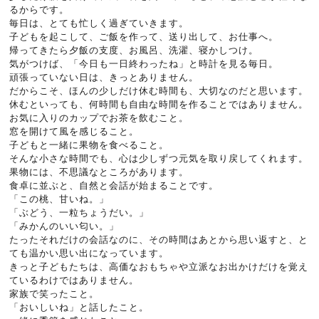
るからです。
毎日は、とても忙しく過ぎていきます。
子どもを起こして、ご飯を作って、送り出して、お仕事へ。
帰ってきたら夕飯の支度、お風呂、洗濯、寝かしつけ。
気がつけば、「今日も一日終わったね」と時計を見る毎日。
頑張っていない日は、きっとありません。
だからこそ、ほんの少しだけ休む時間も、大切なのだと思います。
休むといっても、何時間も自由な時間を作ることではありません。
お気に入りのカップでお茶を飲むこと。
窓を開けて風を感じること。
子どもと一緒に果物を食べること。
そんな小さな時間でも、心は少しずつ元気を取り戻してくれます。
果物には、不思議なところがあります。
食卓に並ぶと、自然と会話が始まることです。
「この桃、甘いね。」
「ぶどう、一粒ちょうだい。」
「みかんのいい匂い。」
たったそれだけの会話なのに、その時間はあとから思い返すと、と
ても温かい思い出になっています。
きっと子どもたちは、高価なおもちゃや立派なお出かけだけを覚え
ているわけではありません。
家族で笑ったこと。
「おいしいね」と話したこと。