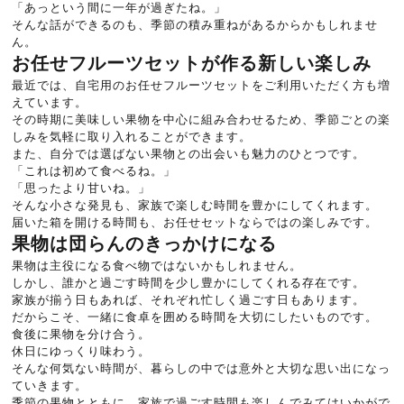
「あっという間に一年が過ぎたね。」
そんな話ができるのも、季節の積み重ねがあるからかもしれませ
ん。
お任せフルーツセットが作る新しい楽しみ
最近では、自宅用のお任せフルーツセットをご利用いただく方も増
えています。
その時期に美味しい果物を中心に組み合わせるため、季節ごとの楽
しみを気軽に取り入れることができます。
また、自分では選ばない果物との出会いも魅力のひとつです。
「これは初めて食べるね。」
「思ったより甘いね。」
そんな小さな発見も、家族で楽しむ時間を豊かにしてくれます。
届いた箱を開ける時間も、お任せセットならではの楽しみです。
果物は団らんのきっかけになる
果物は主役になる食べ物ではないかもしれません。
しかし、誰かと過ごす時間を少し豊かにしてくれる存在です。
家族が揃う日もあれば、それぞれ忙しく過ごす日もあります。
だからこそ、一緒に食卓を囲める時間を大切にしたいものです。
食後に果物を分け合う。
休日にゆっくり味わう。
そんな何気ない時間が、暮らしの中では意外と大切な思い出になっ
ていきます。
季節の果物とともに、家族で過ごす時間も楽しんでみてはいかがで