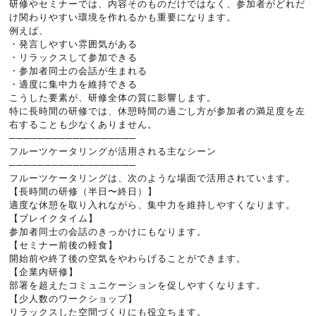
研修やセミナーでは、内容そのものだけではなく、参加者がどれだ
け関わりやすい環境を作れるかも重要になります。
例えば、
・発言しやすい雰囲気がある
・リラックスして参加できる
・参加者同士の会話が生まれる
・適度に集中力を維持できる
こうした要素が、研修全体の質に影響します。
特に長時間の研修では、休憩時間の過ごし方が参加者の満足度を左
右することも少なくありません。
──────────────────
フルーツケータリングが活用される主なシーン
──────────────────
フルーツケータリングは、次のような場面で活用されています。
【長時間の研修（半日〜終日）】
適度な休憩を取り入れながら、集中力を維持しやすくなります。
【ブレイクタイム】
参加者同士の会話のきっかけにもなります。
【セミナー前後の軽食】
開始前や終了後の空気をやわらげることができます。
【企業内研修】
部署を超えたコミュニケーションを促しやすくなります。
【少人数のワークショップ】
リラックスした空間づくりにも役立ちます。