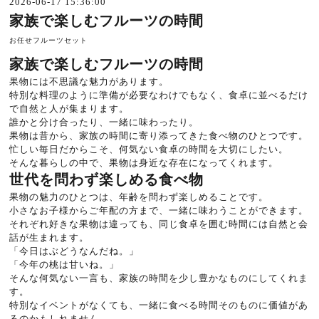
2026-06-17 15:36:00
家族で楽しむフルーツの時間
お任せフルーツセット
家族で楽しむフルーツの時間
果物には不思議な魅力があります。
特別な料理のように準備が必要なわけでもなく、食卓に並べるだけ
で自然と人が集まります。
誰かと分け合ったり、一緒に味わったり。
果物は昔から、家族の時間に寄り添ってきた食べ物のひとつです。
忙しい毎日だからこそ、何気ない食卓の時間を大切にしたい。
そんな暮らしの中で、果物は身近な存在になってくれます。
世代を問わず楽しめる食べ物
果物の魅力のひとつは、年齢を問わず楽しめることです。
小さなお子様からご年配の方まで、一緒に味わうことができます。
それぞれ好きな果物は違っても、同じ食卓を囲む時間には自然と会
話が生まれます。
「今日はぶどうなんだね。」
「今年の桃は甘いね。」
そんな何気ない一言も、家族の時間を少し豊かなものにしてくれま
す。
特別なイベントがなくても、一緒に食べる時間そのものに価値があ
るのかもしれません。