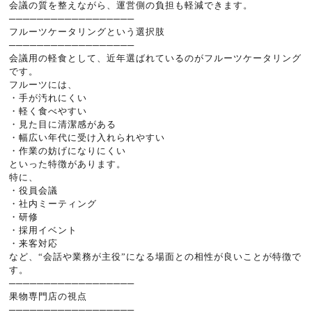
会議の質を整えながら、運営側の負担も軽減できます。
──────────────────
フルーツケータリングという選択肢
──────────────────
会議用の軽食として、近年選ばれているのがフルーツケータリング
です。
フルーツには、
・手が汚れにくい
・軽く食べやすい
・見た目に清潔感がある
・幅広い年代に受け入れられやすい
・作業の妨げになりにくい
といった特徴があります。
特に、
・役員会議
・社内ミーティング
・研修
・採用イベント
・来客対応
など、“会話や業務が主役”になる場面との相性が良いことが特徴で
す。
──────────────────
果物専門店の視点
──────────────────