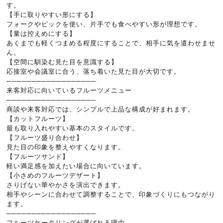
す。
【手に取りやすい形にする】
フォークやピックを使い、片手でも食べやすい形が理想です。
【量は控えめにする】
あくまでも軽くつまめる程度にすることで、相手に気を遣わせませ
ん。
【空間に馴染む見た目を意識する】
応接室や会議室に合う、落ち着いた見た目が大切です。
──────────────────
来客対応に向いているフルーツメニュー
──────────────────
商談や来客対応では、シンプルで上品な構成が好まれます。
【カットフルーツ】
最も取り入れやすい基本のスタイルです。
【フルーツ盛り合わせ】
見た目の印象を整えやすくなります。
【フルーツサンド】
軽い満足感を加えたい場合に向いています。
【小さめのフルーツデザート】
さりげない華やかさを演出できます。
相手やシーンに合わせて調整することで、印象づくりにもつながり
ます。
──────────────────
フルーツケータリングが選ばれる理由