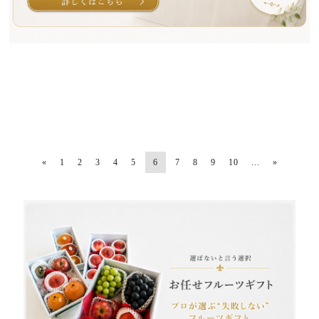
«
1
2
3
4
5
6
7
8
9
10
...
»