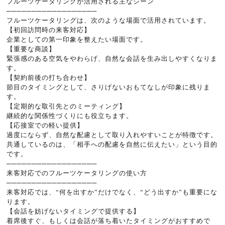
フルーツケータリングが活用される主なシーン
──────────────────
フルーツケータリングは、次のような場面で活用されています。
【初回訪問時の来客対応】
企業としての第一印象を整えたい場面です。
【重要な商談】
緊張感のある空気をやわらげ、自然な会話を生み出しやすくなりま
す。
【契約前後の打ち合わせ】
節目のタイミングとして、さりげないおもてなしが印象に残りま
す。
【定期的な取引先とのミーティング】
継続的な関係性づくりにも役立ちます。
【応接室での軽い提供】
過度にならず、自然な配慮として取り入れやすいことが特徴です。
共通しているのは、「相手への配慮を自然に伝えたい」という目的
です。
──────────────────
来客対応でのフルーツケータリングの使い方
──────────────────
来客対応では、“何を出すか”だけでなく、“どう出すか”も重要にな
ります。
【会話を妨げないタイミングで提供する】
着席後すぐ、もしくは会話が落ち着いたタイミングがおすすめで