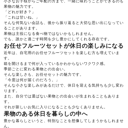
小さなお子様からご年配の方まで、一緒に味わうことができるのも
果物の魅力です。
「どれが好き？」
「これは甘いね。」
そんな何気ない会話も、後から振り返ると大切な思い出になってい
ることがあります。
果物は主役になる食べ物ではないかもしれません。
でも、誰かと過ごす時間を少し豊かにしてくれる存在です。
お任せフルーツセットが休日の楽しみになる
近年は、自宅用のお任せフルーツセットを楽しむ方も増えていま
す。
箱を開けるまで何が入っているかわからないワクワク感。
季節ごとに変わる果物との出会い。
そんな楽しさも、お任せセットの魅力です。
「今度は何が届くのだろう。」
そんな小さな楽しみがあるだけで、休日を迎える気持ちも少し変わ
ります。
また、自分では選ばない果物との出会いが生まれることもありま
す。
それが新しいお気に入りになることも少なくありません。
果物のある休日を暮らしの中へ
豊かな暮らしというと、特別なことを想像してしまうかもしれませ
ん。