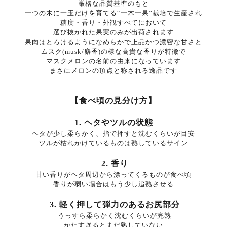
厳格な品質基準のもと
一つの木に一玉だけを育てる“一木一果”栽培で生産され
糖度・香り・外観すべてにおいて
選び抜かれた果実のみが出荷されます
果肉はとろけるようになめらかで上品かつ濃密な甘さと
ムスク(musk/麝香)の様な高貴な香りが特徴で
マスクメロンの名前の由来になっています
まさにメロンの頂点と称される逸品です
【食べ頃の見分け方】
1. ヘタやツルの状態
ヘタが少し柔らかく、指で押すと沈むくらいが目安
ツルが枯れかけているものは熟しているサイン
2. 香り
甘い香りがヘタ周辺から漂ってくるものが食べ頃
香りが弱い場合はもう少し追熟させる
3. 軽く押して弾力のあるお尻部分
うっすら柔らかく沈むくらいが完熟
かたすぎるとまだ熟していない