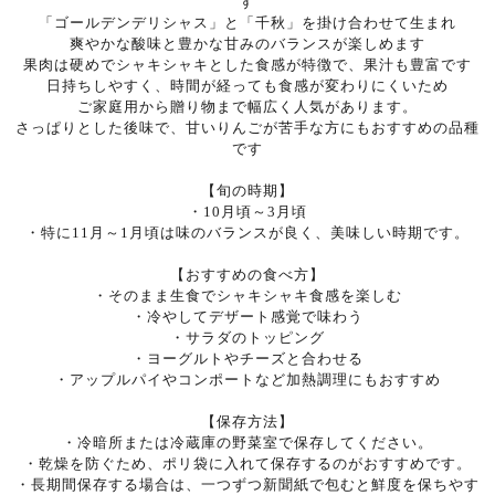
す
「ゴールデンデリシャス」と「千秋」を掛け合わせて生まれ
爽やかな酸味と豊かな甘みのバランスが楽しめます
果肉は硬めでシャキシャキとした食感が特徴で、果汁も豊富です
日持ちしやすく、時間が経っても食感が変わりにくいため
ご家庭用から贈り物まで幅広く人気があります。
さっぱりとした後味で、甘いりんごが苦手な方にもおすすめの品種
です
【旬の時期】
・10月頃～3月頃
・特に11月～1月頃は味のバランスが良く、美味しい時期です。
【おすすめの食べ方】
・そのまま生食でシャキシャキ食感を楽しむ
・冷やしてデザート感覚で味わう
・サラダのトッピング
・ヨーグルトやチーズと合わせる
・アップルパイやコンポートなど加熱調理にもおすすめ
【保存方法】
・冷暗所または冷蔵庫の野菜室で保存してください。
・乾燥を防ぐため、ポリ袋に入れて保存するのがおすすめです。
・長期間保存する場合は、一つずつ新聞紙で包むと鮮度を保ちやす