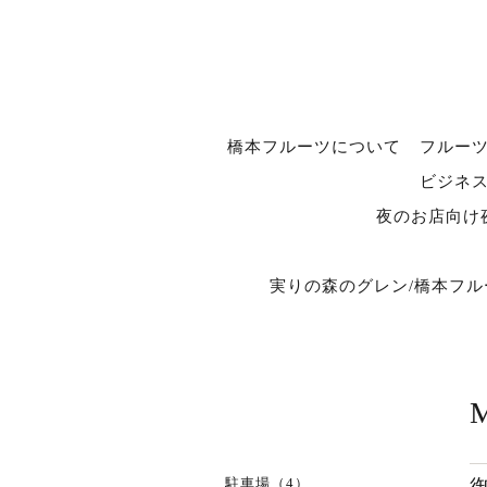
橋本フルーツについて
フルー
ビジネ
夜のお店向け
実りの森のグレン/橋本フ
駐車場（4）