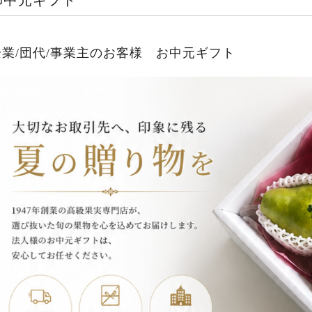
御中元ギフト
企業/団代/事業主のお客様 お中元ギフト